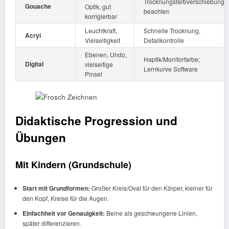
Trocknungsfarbverschiebung
Gouache
Optik, gut
beachten
korrigierbar
Leuchtkraft,
Schnelle Trocknung,
Acryl
Vielseitigkeit
Detailkontrolle
Ebenen, Undo,
Haptik/Monitorfarbe;
Digital
vielseitige
Lernkurve Software
Pinsel
Didaktische Progression und
Übungen
Mit Kindern (Grundschule)
Start mit Grundformen:
Großer Kreis/Oval für den Körper, kleiner für
den Kopf, Kreise für die Augen.
Einfachheit vor Genauigkeit:
Beine als geschwungene Linien,
später differenzieren.