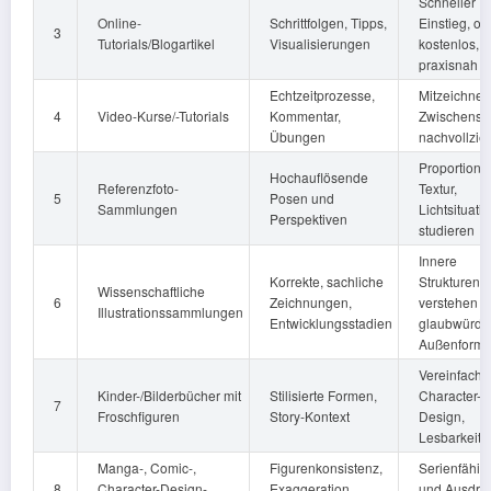
Schneller
Online-
Schrittfolgen, Tipps,
Einstieg, oft
3
Tutorials/Blogartikel
Visualisierungen
kostenlos,
praxisnah
Echtzeitprozesse,
Mitzeichnen
4
Video-Kurse/-Tutorials
Kommentar,
Zwischensch
Übungen
nachvollzie
Proportion,
Hochauflösende
Referenzfoto-
Textur,
5
Posen und
Sammlungen
Lichtsituati
Perspektiven
studieren
Innere
Korrekte, sachliche
Strukturen
Wissenschaftliche
6
Zeichnungen,
verstehen –
Illustrationssammlungen
Entwicklungsstadien
glaubwürdi
Außenform
Vereinfachu
Kinder-/Bilderbücher mit
Stilisierte Formen,
Character-
7
Froschfiguren
Story-Kontext
Design,
Lesbarkeit
Manga-, Comic-,
Figurenkonsistenz,
Serienfähigk
8
Character-Design-
Exaggeration,
und Ausdru