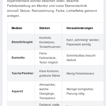
experimentiere schnell zwischen Stilen. Beachte
Farbdarstellung am Monitor und nutze Ebenentechnik
sinnvoll: Skizze, Reinzeichnung, Farbe, Lichteffekte getrennt
anlegen.
Medium
Stärken
Herausforderungen
Kontrolle,
Kann „schmierig“ werden;
Bleistift/Graphit
Korrekturen,
Papierwahl wichtig
Tonwertnuancen
Feine
Schichtaufbau braucht
Buntstifte
Farbverläufe,
Geduld
Textur möglich
Klare Konturen,
Tusche/Fineliner
Wenig Fehlertoleranz
grafische Stärke
Atmosphäre,
weiche
Weniger korrigierbar;
Aquarell
Übergänge,
Planung nötig
Transparenz
Deckend, matte