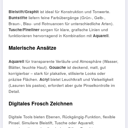
Bleistift/Graphit
ist ideal für Konstruktion und Tonwerte.
Buntstifte
liefern feine Farbübergänge (Grün-, Gelb-,
Braun-, Blau- und Rotnuancen für unterschiedliche Arten).
Tusche/Fineliner
sorgen für klare, grafische Linien und
funktionieren hervorragend in Kombination mit
Aquarell
.
Malerische Ansätze
Aquarell
für transparente Verläufe und Atmosphäre (Wasser,
Blätter, feuchte Haut).
Gouache
ist deckend, matt, gut
korrigierbar – stark für plakative, stilisierte Looks oder
präzise Flächen.
Acryl
bietet Leuchtkraft und Vielseitigkeit
(Lasuren bis pastos), erfordert aber gute Pinselkontrolle im
Detail.
Digitales Frosch Zeichnen
Digitale Tools bieten Ebenen, Rückgängig-Funktion, flexible
Pinsel. Simuliere Bleistift, Tusche oder Aquarell;