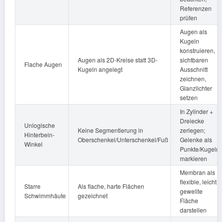
Referenzen
prüfen
Augen als
Kugeln
konstruieren,
Augen als 2D-Kreise statt 3D-
sichtbaren
Flache Augen
Kugeln angelegt
Ausschnitt
zeichnen,
Glanzlichter
setzen
In Zylinder +
Dreiecke
Unlogische
Keine Segmentierung in
zerlegen;
Hinterbein-
Oberschenkel/Unterschenkel/Fuß
Gelenke als
Winkel
Punkte/Kugeln
markieren
Membran als
flexible, leicht
Starre
Als flache, harte Flächen
gewellte
Schwimmhäute
gezeichnet
Fläche
darstellen