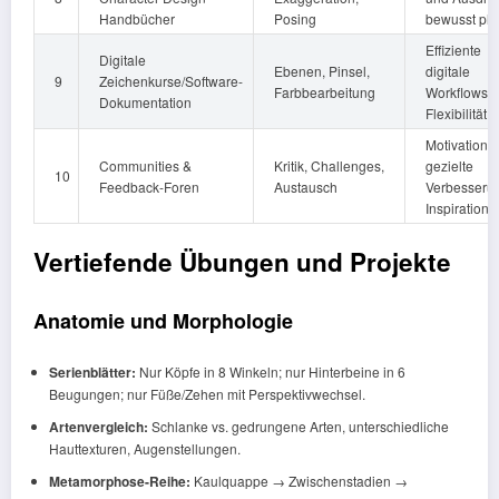
Handbücher
Posing
bewusst pl
Effiziente
Digitale
Ebenen, Pinsel,
digitale
9
Zeichenkurse/Software-
Farbbearbeitung
Workflows,
Dokumentation
Flexibilität
Motivation,
Communities &
Kritik, Challenges,
gezielte
10
Feedback-Foren
Austausch
Verbesseru
Inspiration
Vertiefende Übungen und Projekte
Anatomie und Morphologie
Serienblätter:
Nur Köpfe in 8 Winkeln; nur Hinterbeine in 6
Beugungen; nur Füße/Zehen mit Perspektivwechsel.
Artenvergleich:
Schlanke vs. gedrungene Arten, unterschiedliche
Hauttexturen, Augenstellungen.
Metamorphose-Reihe:
Kaulquappe → Zwischenstadien →