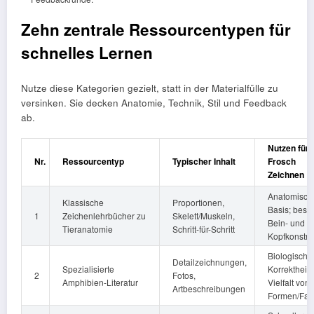
Zehn zentrale Ressourcentypen für
schnelles Lernen
Nutze diese Kategorien gezielt, statt in der Materialfülle zu
versinken. Sie decken Anatomie, Technik, Stil und Feedback
ab.
Nutzen fürs
Nr.
Ressourcentyp
Typischer Inhalt
Frosch
Zeichnen
Anatomisch
Klassische
Proportionen,
Basis; bess
1
Zeichenlehrbücher zu
Skelett/Muskeln,
Bein- und
Tieranatomie
Schritt-für-Schritt
Kopfkonstru
Biologische
Detailzeichnungen,
Spezialisierte
Korrektheit,
2
Fotos,
Amphibien-Literatur
Vielfalt von
Artbeschreibungen
Formen/Far