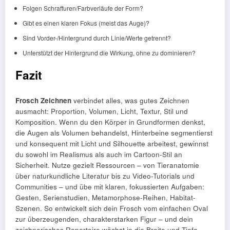
Folgen Schraffuren/Farbverläufe der Form?
Gibt es einen klaren Fokus (meist das Auge)?
Sind Vorder-/Hintergrund durch Linie/Werte getrennt?
Unterstützt der Hintergrund die Wirkung, ohne zu dominieren?
Fazit
Frosch Zeichnen
verbindet alles, was gutes Zeichnen
ausmacht: Proportion, Volumen, Licht, Textur, Stil und
Komposition. Wenn du den Körper in Grundformen denkst,
die Augen als Volumen behandelst, Hinterbeine segmentierst
und konsequent mit Licht und Silhouette arbeitest, gewinnst
du sowohl im Realismus als auch im Cartoon-Stil an
Sicherheit. Nutze gezielt Ressourcen – von Tieranatomie
über naturkundliche Literatur bis zu Video-Tutorials und
Communities – und übe mit klaren, fokussierten Aufgaben:
Gesten, Serienstudien, Metamorphose-Reihen, Habitat-
Szenen. So entwickelt sich dein Frosch vom einfachen Oval
zur überzeugenden, charakterstarken Figur – und dein
zeichnerisches Repertoire wächst in die Breite und Tiefe.