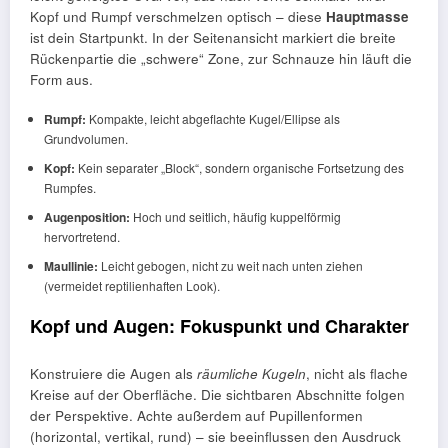
Kopf und Rumpf verschmelzen optisch – diese
Hauptmasse
ist dein Startpunkt. In der Seitenansicht markiert die breite
Rückenpartie die „schwere“ Zone, zur Schnauze hin läuft die
Form aus.
Rumpf:
Kompakte, leicht abgeflachte Kugel/Ellipse als
Grundvolumen.
Kopf:
Kein separater „Block“, sondern organische Fortsetzung des
Rumpfes.
Augenposition:
Hoch und seitlich, häufig kuppelförmig
hervortretend.
Maullinie:
Leicht gebogen, nicht zu weit nach unten ziehen
(vermeidet reptilienhaften Look).
Kopf und Augen: Fokuspunkt und Charakter
Konstruiere die Augen als
räumliche Kugeln
, nicht als flache
Kreise auf der Oberfläche. Die sichtbaren Abschnitte folgen
der Perspektive. Achte außerdem auf Pupillenformen
(horizontal, vertikal, rund) – sie beeinflussen den Ausdruck