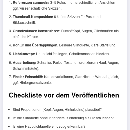
Referenzen sammeln:
3–5 Fotos in unterschiedlichen Ansichten +
ggf. wissenschaftliche Skizzen.
Thumbnail-Komposition:
6 kleine Skizzen für Pose und
Bildausschnitt.
Grundvolumen konstruieren:
Rumpf/Kopf, Augen, Gliedmaßen als
einfache Körper.
Kontur und Überlappungen:
Lesbare Silhouette, klare Staffelung.
Lichtkonzept:
Hauptlicht festlegen, Schattenmassen blocken.
Ausarbeitung:
Schraffur/ Farbe; Textur differenzieren (Haut, Augen,
Schwimmhäute).
Finaler Feinschliff:
Kantenvariationen, Glanzlichter, Werteabgleich,
ggf. Hintergrundakzente.
Checkliste vor dem Veröffentlichen
Sind Proportionen (Kopf, Augen, Hinterbeine) plausibel?
Ist die Silhouette ohne Innendetails eindeutig als Frosch lesbar?
Ist eine Hauptlichtquelle eindeutig erkennbar?