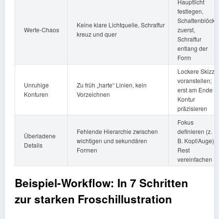
Hauptlicht
festlegen,
Schattenblöcke
Keine klare Lichtquelle, Schraffur
Werte-Chaos
zuerst,
kreuz und quer
Schraffur
entlang der
Form
Lockere Skizze
voranstellen;
Unruhige
Zu früh „harte“ Linien, kein
erst am Ende
Konturen
Vorzeichnen
Kontur
präzisieren
Fokus
Fehlende Hierarchie zwischen
definieren (z.
Überladene
wichtigen und sekundären
B. Kopf/Auge),
Details
Formen
Rest
vereinfachen
Beispiel-Workflow: In 7 Schritten
zur starken Froschillustration