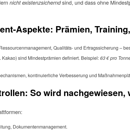
dern
sind, und dass ohne Mindestp
nicht existenzsichernd
t-Aspekte: Prämien, Training
essourcenmanagement, Qualitäts- und Ertragssicherung – be
. Kakao) sind Mindestprämien definiert. Beispiel:
63 € pro Tonn
chanismen, kontinuierliche Verbesserung und Maßnahmenplä
rollen: So wird nachgewiesen, 
attformen:
reitung, Dokumentenmanagement.