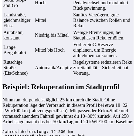
Hoch
Pedalwechsel und maximiert
and-Go
Rückgewinnung.
Landstraße,
Sanftes Verzögern, gute
gleichmäßiger
Mittel
Balance zwischen Rollen und
Fluss
Reku.
Autobahn,
Wenige Bremsungen; bei
Niedrig bis Mittel
konstant
Stauphasen Reku erhöhen.
Vorher SoC-Reserve
Lange
Mittel bis Hoch
einplanen, um Energie
Bergabfahrt
aufnehmen zu können.
Rutschige
Regelsysteme reduzieren Reku
Straße
Automatik/Adaptiv
zur Stabilität – Sicherheit hat
(Eis/Schnee)
Vorrang.
Beispiel: Rekuperation im Stadtprofil
Nimm an, du pendelst täglich 25 km durch die Stadt. Ohne
Rekuperation läge der Verbrauch in diesem Profil bei etwa 18–22
kWh/100 km (fahrzeugspezifisch). Mit passender Reku-Stufe und
vorausschauendem Fahrstil gewinnst du 10–30% zurück. Auf 250
Arbeitstage macht das bei 50 km/Tag und 20 kWh/100 km Baseline:
Jahresfahrleistung: 12.500 km
