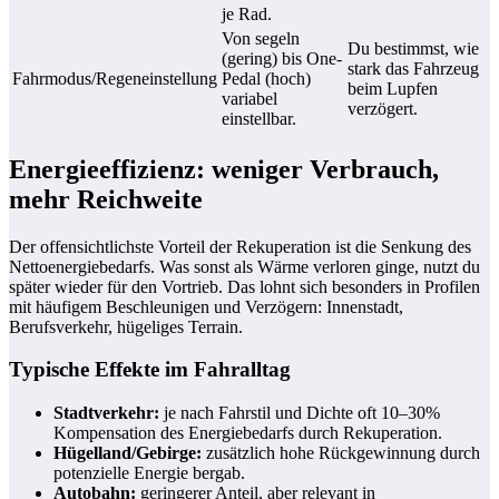
je Rad.
Von segeln
Du bestimmst, wie
(gering) bis One-
stark das Fahrzeug
Fahrmodus/Regeneinstellung
Pedal (hoch)
beim Lupfen
variabel
verzögert.
einstellbar.
Energieeffizienz: weniger Verbrauch,
mehr Reichweite
Der offensichtlichste Vorteil der Rekuperation ist die Senkung des
Nettoenergiebedarfs. Was sonst als Wärme verloren ginge, nutzt du
später wieder für den Vortrieb. Das lohnt sich besonders in Profilen
mit häufigem Beschleunigen und Verzögern: Innenstadt,
Berufsverkehr, hügeliges Terrain.
Typische Effekte im Fahralltag
Stadtverkehr:
je nach Fahrstil und Dichte oft 10–30%
Kompensation des Energiebedarfs durch Rekuperation.
Hügelland/Gebirge:
zusätzlich hohe Rückgewinnung durch
potenzielle Energie bergab.
Autobahn:
geringerer Anteil, aber relevant in