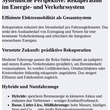
Systemische Perspektive: Rekuperation
im Energie- und Verkehrssystem
Effiziente Elektromobilität als Gesamtsystem
Rekuperation reduziert den Strombedarf pro Fahrzeugkilometer. Das
senkt den Ausbaubedarf von Erzeugung und Netzen für eine
bestimmte Verkehrsleistung und erleichtert die Integration
erneuerbarer Energien.
Vernetzte Zukunft: prädiktive Rekuperation
Moderne Fahrzeuge passen die Reku-Stärke situativ an (
adaptiv
)
und nutzen Karten-/Verkehrsdaten (
prädiktiv
), um Bremsbedarfe
vorauszuahnen. So werden Gefällestrecken, Ortsdurchfahrten oder
Kreisverkehre frühzeitig rekuperativ angefahren. Das steigert
Effizienz und Fahrkomfort zugleich.
Hybride und Nutzfahrzeuge
Hybride:
speichern Bremsenergie in kleineren Akkus und
entlasten den Verbrenner – weniger Kraftstoffverbrauch.
Busse, Liefer-Lkw, Müllfahrzeuge:
hohe Massen, häufiges
Stop-and-Go → sehr große Rekuperationspotenziale.