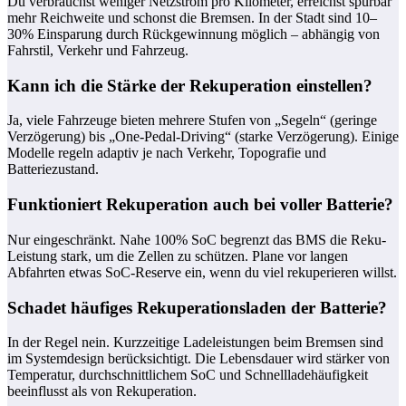
Du verbrauchst weniger Netzstrom pro Kilometer, erreichst spürbar
mehr Reichweite und schonst die Bremsen. In der Stadt sind 10–
30% Einsparung durch Rückgewinnung möglich – abhängig von
Fahrstil, Verkehr und Fahrzeug.
Kann ich die Stärke der Rekuperation einstellen?
Ja, viele Fahrzeuge bieten mehrere Stufen von „Segeln“ (geringe
Verzögerung) bis „One-Pedal-Driving“ (starke Verzögerung). Einige
Modelle regeln adaptiv je nach Verkehr, Topografie und
Batteriezustand.
Funktioniert Rekuperation auch bei voller Batterie?
Nur eingeschränkt. Nahe 100% SoC begrenzt das BMS die Reku-
Leistung stark, um die Zellen zu schützen. Plane vor langen
Abfahrten etwas SoC-Reserve ein, wenn du viel rekuperieren willst.
Schadet häufiges Rekuperationsladen der Batterie?
In der Regel nein. Kurzzeitige Ladeleistungen beim Bremsen sind
im Systemdesign berücksichtigt. Die Lebensdauer wird stärker von
Temperatur, durchschnittlichem SoC und Schnellladehäufigkeit
beeinflusst als von Rekuperation.