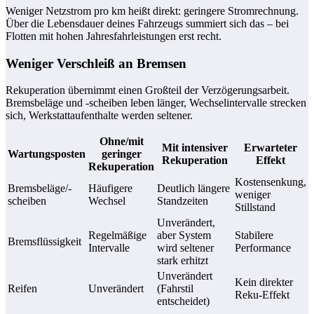
Weniger Netzstrom pro km heißt direkt: geringere Stromrechnung.
Über die Lebensdauer deines Fahrzeugs summiert sich das – bei
Flotten mit hohen Jahresfahrleistungen erst recht.
Weniger Verschleiß an Bremsen
Rekuperation übernimmt einen Großteil der Verzögerungsarbeit.
Bremsbeläge und -scheiben leben länger, Wechselintervalle strecken
sich, Werkstattaufenthalte werden seltener.
Ohne/mit
Mit intensiver
Erwarteter
Wartungsposten
geringer
Rekuperation
Effekt
Rekuperation
Kostensenkung,
Bremsbeläge/-
Häufigere
Deutlich längere
weniger
scheiben
Wechsel
Standzeiten
Stillstand
Unverändert,
Regelmäßige
aber System
Stabilere
Bremsflüssigkeit
Intervalle
wird seltener
Performance
stark erhitzt
Unverändert
Kein direkter
Reifen
Unverändert
(Fahrstil
Reku-Effekt
entscheidet)