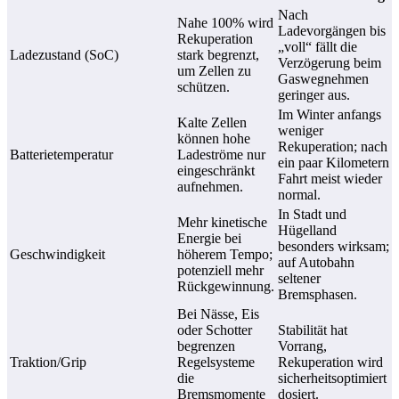
Nach
Nahe 100% wird
Ladevorgängen bis
Rekuperation
„voll“ fällt die
Ladezustand (SoC)
stark begrenzt,
Verzögerung beim
um Zellen zu
Gaswegnehmen
schützen.
geringer aus.
Im Winter anfangs
Kalte Zellen
weniger
können hohe
Rekuperation; nach
Batterietemperatur
Ladeströme nur
ein paar Kilometern
eingeschränkt
Fahrt meist wieder
aufnehmen.
normal.
In Stadt und
Mehr kinetische
Hügelland
Energie bei
besonders wirksam;
Geschwindigkeit
höherem Tempo;
auf Autobahn
potenziell mehr
seltener
Rückgewinnung.
Bremsphasen.
Bei Nässe, Eis
oder Schotter
Stabilität hat
begrenzen
Vorrang,
Traktion/Grip
Regelsysteme
Rekuperation wird
die
sicherheitsoptimiert
Bremsmomente
dosiert.