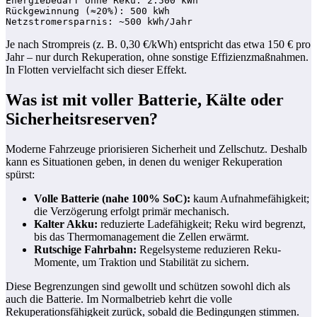
Energiebedarf ohne Reku: 2.500 kWh

Rückgewinnung (≈20%): 500 kWh

Je nach Strompreis (z. B. 0,30 €/kWh) entspricht das etwa 150 € pro
Jahr – nur durch Rekuperation, ohne sonstige Effizienzmaßnahmen.
In Flotten vervielfacht sich dieser Effekt.
Was ist mit voller Batterie, Kälte oder
Sicherheitsreserven?
Moderne Fahrzeuge priorisieren Sicherheit und Zellschutz. Deshalb
kann es Situationen geben, in denen du weniger Rekuperation
spürst:
Volle Batterie (nahe 100% SoC):
kaum Aufnahmefähigkeit;
die Verzögerung erfolgt primär mechanisch.
Kalter Akku:
reduzierte Ladefähigkeit; Reku wird begrenzt,
bis das Thermomanagement die Zellen erwärmt.
Rutschige Fahrbahn:
Regelsysteme reduzieren Reku-
Momente, um Traktion und Stabilität zu sichern.
Diese Begrenzungen sind gewollt und schützen sowohl dich als
auch die Batterie. Im Normalbetrieb kehrt die volle
Rekuperationsfähigkeit zurück, sobald die Bedingungen stimmen.